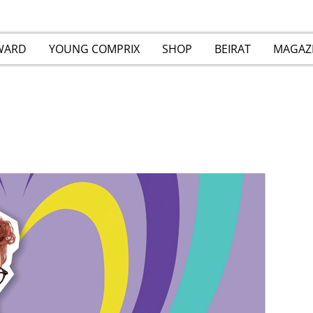
WARD
YOUNG COMPRIX
SHOP
BEIRAT
MAGAZ