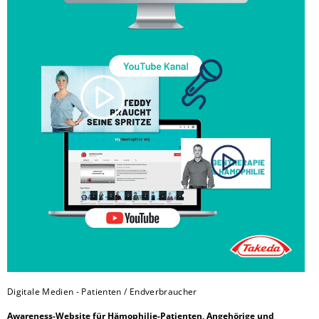
Digitale Medien - Patienten / Endverbraucher
Awareness-Website für Hämophilie-Patienten, Angehörige und