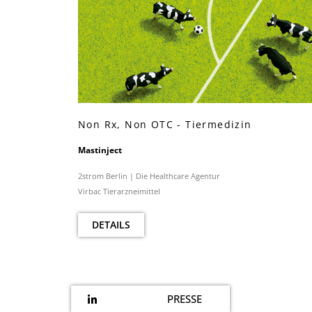
Non Rx, Non OTC - Tiermedizin
Mastinject
2strom Berlin | Die Healthcare Agentur
Virbac Tierarzneimittel
DETAILS
PRESSE