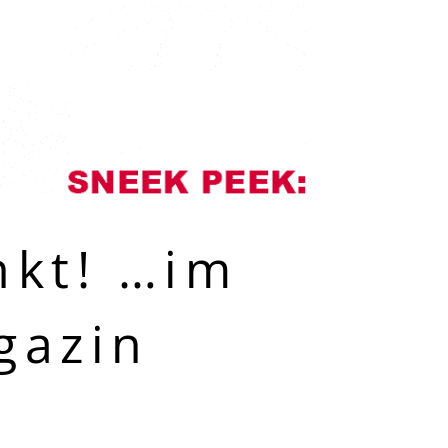
nkt! …im
gazin