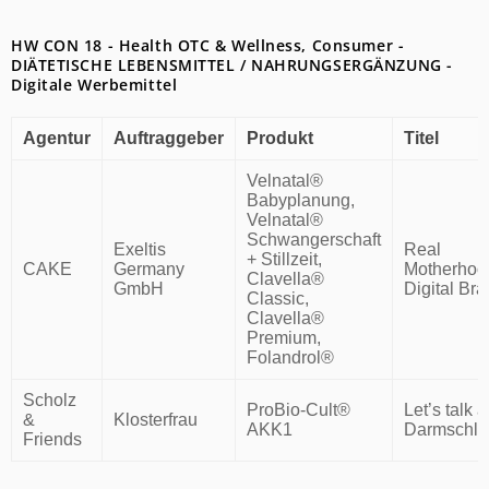
HW CON 18 - Health OTC & Wellness, Consumer -
DIÄTETISCHE LEBENSMITTEL / NAHRUNGSERGÄNZUNG -
Digitale Werbemittel
Agentur
Auftraggeber
Produkt
Titel
Velnatal®
Babyplanung,
Velnatal®
Schwangerschaft
Exeltis
Real
+ Stillzeit,
CAKE
Germany
Motherhoo
Clavella®
GmbH
Digital Br
Classic,
Clavella®
Premium,
Folandrol®
Scholz
ProBio-Cult®
Let’s talk 
&
Klosterfrau
AKK1
Darmschle
Friends