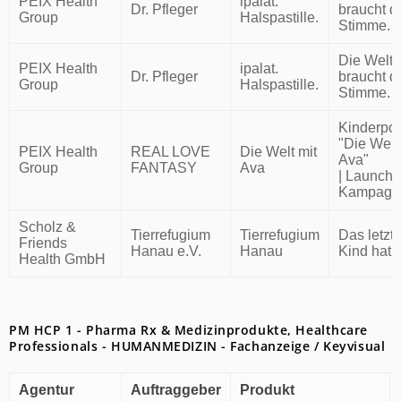
PEIX Health
ipalat.
Dr. Pfleger
braucht d
Group
Halspastille.
Stimme.
Die Welt
PEIX Health
ipalat.
Dr. Pfleger
braucht d
Group
Halspastille.
Stimme.
Kinderpo
"Die Welt
PEIX Health
REAL LOVE
Die Welt mit
Ava"
Group
FANTASY
Ava
| Launch-
Kampagn
Scholz &
Tierrefugium
Tierrefugium
Das letzt
Friends
Hanau e.V.
Hanau
Kind hat F
Health GmbH
PM HCP 1 - Pharma Rx & Medizinprodukte, Healthcare
Professionals - HUMANMEDIZIN - Fachanzeige / Keyvisual
Agentur
Auftraggeber
Produkt