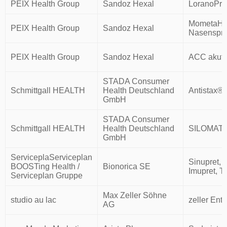
PEIX Health Group
Sandoz Hexal
LoranoPro
MometaH
PEIX Health Group
Sandoz Hexal
Nasenspr
PEIX Health Group
Sandoz Hexal
ACC akut
STADA Consumer
Schmittgall HEALTH
Health Deutschland
Antistax®
GmbH
STADA Consumer
Schmittgall HEALTH
Health Deutschland
SILOMAT
GmbH
ServiceplaServiceplan
Sinupret, 
BOOSTing Health /
Bionorica SE
Imupret, T
Serviceplan Gruppe
Max Zeller Söhne
studio au lac
zeller En
AG