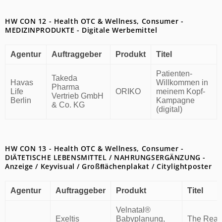
HW CON 12 - Health OTC & Wellness, Consumer -
MEDIZINPRODUKTE - Digitale Werbemittel
Agentur
Auftraggeber
Produkt
Titel
Patienten-
Takeda
Havas
Willkommen in
Pharma
Life
ORIKO
meinem Kopf-
Vertrieb GmbH
Berlin
Kampagne
& Co. KG
(digital)
HW CON 13 - Health OTC & Wellness, Consumer -
DIÄTETISCHE LEBENSMITTEL / NAHRUNGSERGÄNZUNG -
Anzeige / Keyvisual / Großﬂächenplakat / Citylightposter
Agentur
Auftraggeber
Produkt
Titel
Velnatal®
Exeltis
Babyplanung,
The Real