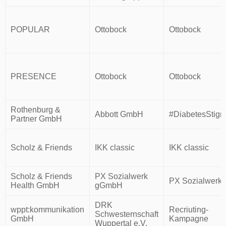
POPULAR
Ottobock
Ottobock
PRESENCE
Ottobock
Ottobock
Rothenburg &
Abbott GmbH
#DiabetesStig
Partner GmbH
Scholz & Friends
IKK classic
IKK classic
Scholz & Friends
PX Sozialwerk
PX Sozialwerk
Health GmbH
gGmbH
DRK
wppt:kommunikation
Recriuting-
Schwesternschaft
GmbH
Kampagne
Wuppertal e.V.