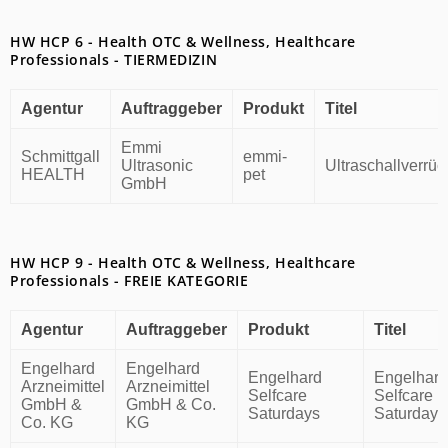
HW HCP 6 - Health OTC & Wellness, Healthcare
Professionals - TIERMEDIZIN
Agentur
Auftraggeber
Produkt
Titel
Emmi
Schmittgall
emmi-
Ultrasonic
Ultraschallverrüc
HEALTH
pet
GmbH
HW HCP 9 - Health OTC & Wellness, Healthcare
Professionals - FREIE KATEGORIE
Agentur
Auftraggeber
Produkt
Titel
Engelhard
Engelhard
Engelhard
Engelhard
Arzneimittel
Arzneimittel
Selfcare
Selfcare
GmbH &
GmbH & Co.
Saturdays
Saturdays
Co. KG
KG