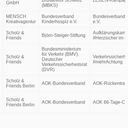
Brustkrebs Schweiz
LEBEN-Kampag
GmbH
(MBKS)
MENSCH
Bundesverband
Bundesverband K
Kreativagentur
Kinderhospiz e.V.
e.V.
Scholz &
Aufklärungskam
Björn-Steiger-Stiftung
Friends
#Herzsicher im S
Bundesministerium
für Verkehr (BMV),
Scholz &
Verkehrssicherh
Deutscher
Friends
#mehrAchtung
Verkehrssicherheitsrat
(DVR)
Scholz &
AOK-Bundesverband
AOK-Rückentrain
Friends Berlin
Scholz &
AOK-Bundesverband
AOK 66-Tage-Ch
Friends Berlin