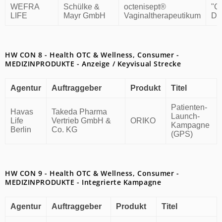
WEFRA
Schülke &
octenisept®
"Gö
LIFE
Mayr GmbH
Vaginaltherapeutikum
Di
HW CON 8 - Health OTC & Wellness, Consumer -
MEDIZINPRODUKTE - Anzeige / Keyvisual Strecke
Agentur
Auftraggeber
Produkt
Titel
Patienten-
Havas
Takeda Pharma
Launch-
Life
Vertrieb GmbH &
ORIKO
Kampagne
Berlin
Co. KG
(GPS)
HW CON 9 - Health OTC & Wellness, Consumer -
MEDIZINPRODUKTE - Integrierte Kampagne
Agentur
Auftraggeber
Produkt
Titel