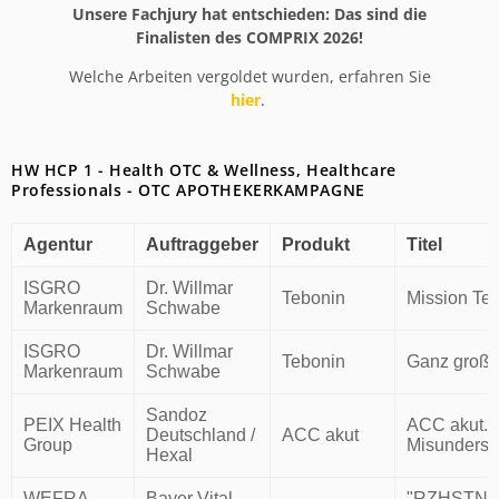
Unsere Fachjury hat entschieden: Das sind die
Finalisten des COMPRIX 2026!
Welche Arbeiten vergoldet wurden, erfahren Sie
hier
.
HW HCP 1 - Health OTC & Wellness, Healthcare
Professionals - OTC APOTHEKERKAMPAGNE
Agentur
Auftraggeber
Produkt
Titel
ISGRO
Dr. Willmar
Tebonin
Mission Te
Markenraum
Schwabe
ISGRO
Dr. Willmar
Tebonin
Ganz große
Markenraum
Schwabe
Sandoz
PEIX Health
ACC akut.
Deutschland /
ACC akut
Group
Misunderst
Hexal
WEFRA
Bayer Vital
"RZHSTN" 