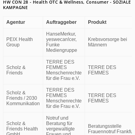
HW CON 28 - Health OTC & Wellness, Consumer - SOZIALE
KAMPAGNE
Agentur
Auftraggeber
Produkt
HanseMerkur,
PEIX Health
yeswecan!cer,
Krebsvorsorge bei
Group
Funke
Männern
Mediengruppe
TERRE DES
Scholz &
FEMMES
TERRE DES
Friends
Menschenrechte
FEMMES
für die Frau e.V.
TERRE DES
Scholz &
FEMMES
TERRE DES
Friends / 2030
Menschenrechte
FEMMES
Kommunikation
für die Frau e.V.
Notruf und
Scholz &
Beratung für
Beratungsstelle
Friends Health
vergewaltigte
Frauennotruf Frankfur
GmbH
Frauen und