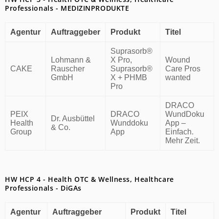
Professionals - MEDIZINPRODUKTE
Agentur
Auftraggeber
Produkt
Titel
Suprasorb®
Lohmann &
X Pro,
Wound
CAKE
Rauscher
Suprasorb®
Care Pros
GmbH
X + PHMB
wanted
Pro
DRACO
PEIX
DRACO
WundDoku
Dr. Ausbüttel
Health
Wunddoku
App –
& Co.
Group
App
Einfach.
Mehr Zeit.
HW HCP 4 - Health OTC & Wellness, Healthcare
Professionals - DiGAs
Agentur
Auftraggeber
Produkt
Titel