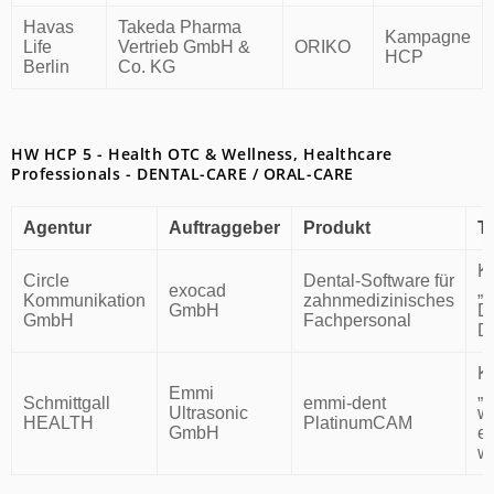
Havas
Takeda Pharma
Kampagne
Life
Vertrieb GmbH &
ORIKO
HCP
Berlin
Co. KG
HW HCP 5 - Health OTC & Wellness, Healthcare
Professionals - DENTAL-CARE / ORAL-CARE
Agentur
Auftraggeber
Produkt
Ti
K
Circle
Dental-Software für
exocad
„H
Kommunikation
zahnmedizinisches
GmbH
Di
GmbH
Fachpersonal
De
K
Emmi
„I
Schmittgall
emmi-dent
Ultrasonic
w
HEALTH
PlatinumCAM
GmbH
es
wi