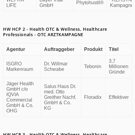
Phytohustil®
LIFE
GmbH
Kampagne
HW HCP 2 - Health OTC & Wellness, Healthcare
Professionals - OTC ARZTKAMPAGNE
Agentur
Auftraggeber
Produkt
Titel
3,7
ISGRO
Dr. Willmar
Tebonin
Millionen
Markenraum
Schwabe
Gründe
Jäger Health
Salus Haus Dr.
GmbH c/o
med. Otto
IQVIA
Greither Nachf.
Floradix
Effektiver
Commercial
GmbH & Co.
GmbH & Co.
KG
OHG
HW HCP 3 - Health OTC & Wellness, Healthcare