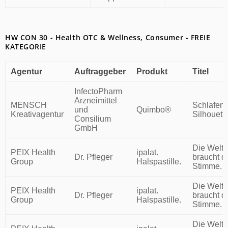
HW CON 30 - Health OTC & Wellness, Consumer - FREIE
KATEGORIE
Agentur
Auftraggeber
Produkt
Titel
InfectoPharm
Arzneimittel
MENSCH
Schlafen
und
Quimbo®
Kreativagentur
Silhouett
Consilium
GmbH
Die Welt
PEIX Health
ipalat.
Dr. Pfleger
braucht d
Group
Halspastille.
Stimme.
Die Welt
PEIX Health
ipalat.
Dr. Pfleger
braucht d
Group
Halspastille.
Stimme.
Die Welt