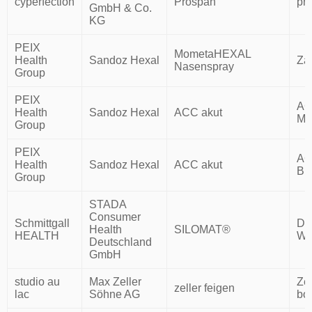
cyperfection
Prospan
pr
GmbH & Co.
KG
PEIX
MometaHEXAL
Health
Sandoz Hexal
Za
Nasenspray
Group
PEIX
AC
Health
Sandoz Hexal
ACC akut
Mi
Group
PEIX
AC
Health
Sandoz Hexal
ACC akut
Bu
Group
STADA
Consumer
Schmittgall
Da
Health
SILOMAT®
HEALTH
Wu
Deutschland
GmbH
studio au
Max Zeller
Zel
zeller feigen
lac
Söhne AG
bo