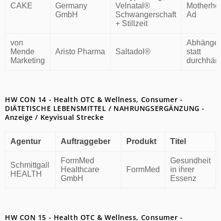
CAKE
Germany
Velnatal®
Motherho
GmbH
Schwangerschaft
Ad
+ Stillzeit
von
Abhänge
Mende
Aristo Pharma
Saltadol®
statt
Marketing
durchhän
HW CON 14 - Health OTC & Wellness, Consumer -
DIÄTETISCHE LEBENSMITTEL / NAHRUNGSERGÄNZUNG -
Anzeige / Keyvisual Strecke
Agentur
Auftraggeber
Produkt
Titel
FormMed
Gesundheit
Schmittgall
Healthcare
FormMed
in ihrer
HEALTH
GmbH
Essenz
HW CON 15 - Health OTC & Wellness, Consumer -