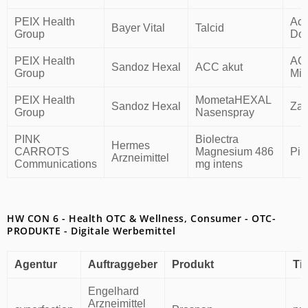
PEIX Health
Aci
Bayer Vital
Talcid
Group
Dop
PEIX Health
ACC
Sandoz Hexal
ACC akut
Group
Mis
PEIX Health
MometaHEXAL
Sandoz Hexal
Zau
Group
Nasenspray
PINK
Biolectra
Hermes
CARROTS
Magnesium 486
Pir
Arzneimittel
Communications
mg intens
HW CON 6 - Health OTC & Wellness, Consumer - OTC-
PRODUKTE - Digitale Werbemittel
Agentur
Auftraggeber
Produkt
Tit
Engelhard
Arzneimittel