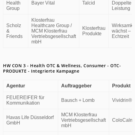
Health
Bayer Vital
Talcid
Doppelte
Group
Leistung
Klosterfrau
Scholz
Healthcare Group /
Wirksamke
Klosterfrau
&
MCM Klosterfrau
wächst – i
Produkte
Friends
Vertriebsgesellschaft
Echtzeit
mbH
HW CON 3 - Health OTC & Wellness, Consumer - OTC-
PRODUKTE - Integrierte Kampagne
Agentur
Auftraggeber
Produkt
FEUEREIFER für
Bausch + Lomb
Vividrin®
Kommunikation
MCM Klosterfrau
Havas Life Düsseldorf
Vertriebsgesellschaft
ColoCalm
GmbH
mbH