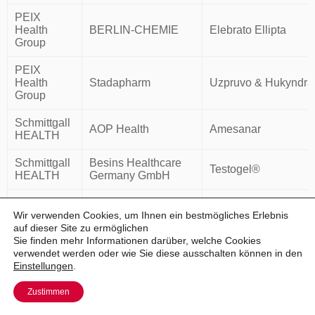
PEIX
Health
BERLIN-CHEMIE
Elebrato Ellipta
Group
PEIX
Health
Stadapharm
Uzpruvo & Hukyndra
Group
Schmittgall
AOP Health
Amesanar
HEALTH
Schmittgall
Besins Healthcare
Testogel®
HEALTH
Germany GmbH
Schmittgall
Biotest AG
Hyperimmunglobulin
Wir verwenden Cookies, um Ihnen ein bestmögliches Erlebnis
HEALTH
auf dieser Site zu ermöglichen
Sie finden mehr Informationen darüber, welche Cookies
Serviceplan
verwendet werden oder wie Sie diese ausschalten können in den
Content
Celltrion Healthcare
Remsima® (Inflixima
Einstellungen
.
Health
Zustimmen
Deutsche
Gesellschaft für