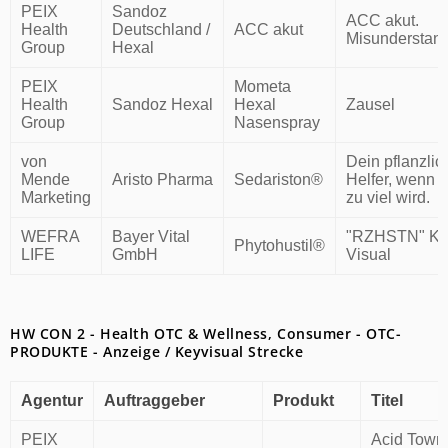
PEIX
Sandoz
ACC akut.
Health
Deutschland /
ACC akut
Misunderstand
Group
Hexal
PEIX
Mometa
Health
Sandoz Hexal
Hexal
Zausel
Group
Nasenspray
von
Dein pflanzlic
Mende
Aristo Pharma
Sedariston®
Helfer, wenn a
Marketing
zu viel wird.
WEFRA
Bayer Vital
"RZHSTN" Ke
Phytohustil®
LIFE
GmbH
Visual
HW CON 2 - Health OTC & Wellness, Consumer - OTC-
PRODUKTE - Anzeige / Keyvisual Strecke
Agentur
Auftraggeber
Produkt
Titel
PEIX
Acid Town 