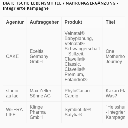
DIÄTETISCHE LEBENSMITTEL / NAHRUNGSERGÄNZUNG -
Integrierte Kampagne
Agentur
Auftraggeber
Produkt
Titel
Velnatal®
Babyplanung,
Velnatal®
Schwangerschaft
Exeltis
One
+ Stillzeit,
CAKE
Germany
Motherhoo
Clavella®
GmbH
Journey
Classic,
Clavella®
Premium,
Folandrol®
studio
Max Zeller
PhytoCacao
Kakao Fla
au lac
Söhne AG
Cardio
Was?
Klinge
"Heisshun
WEFRA
SymbioLife®
Pharma
- Integriert
LIFE
Satylia®
GmbH
Kampagne