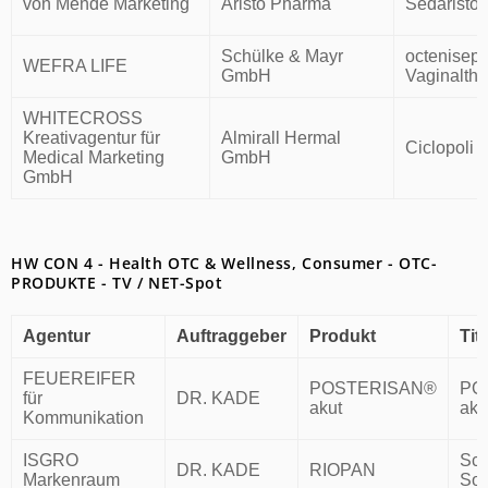
von Mende Marketing
Aristo Pharma
Sedaristo
Schülke & Mayr
octenisep
WEFRA LIFE
GmbH
Vaginalth
WHITECROSS
Kreativagentur für
Almirall Hermal
Ciclopoli
Medical Marketing
GmbH
GmbH
HW CON 4 - Health OTC & Wellness, Consumer - OTC-
PRODUKTE - TV / NET-Spot
Agentur
Auftraggeber
Produkt
Tite
FEUEREIFER
POSTERISAN®
PO
für
DR. KADE
akut
aku
Kommunikation
ISGRO
Sch
DR. KADE
RIOPAN
Markenraum
So