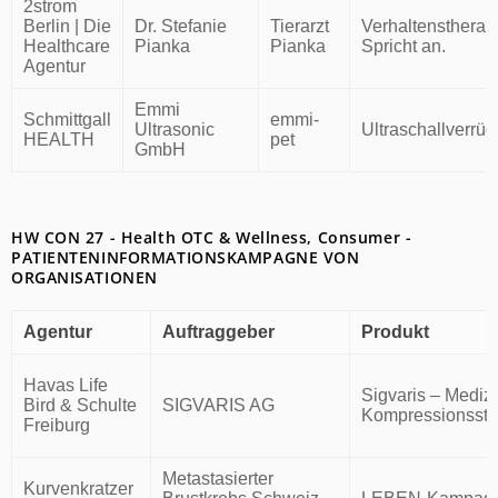
2strom
Berlin | Die
Dr. Stefanie
Tierarzt
Verhaltenstherap
Healthcare
Pianka
Pianka
Spricht an.
Agentur
Emmi
Schmittgall
emmi-
Ultrasonic
Ultraschallverrüc
HEALTH
pet
GmbH
HW CON 27 - Health OTC & Wellness, Consumer -
PATIENTENINFORMATIONSKAMPAGNE VON
ORGANISATIONEN
Agentur
Auftraggeber
Produkt
Havas Life
Sigvaris – Mediz
Bird & Schulte
SIGVARIS AG
Kompressionsstr
Freiburg
Metastasierter
Kurvenkratzer