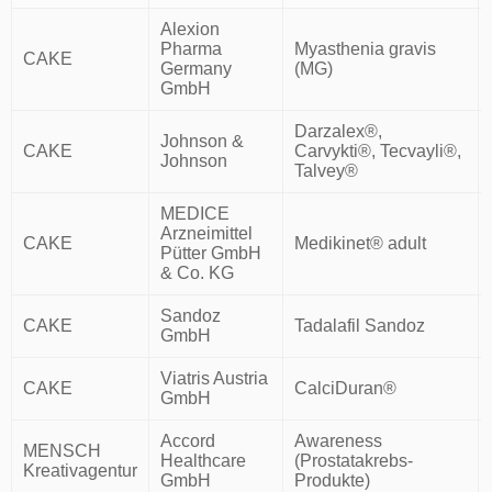
Alexion
Pharma
Myasthenia gravis
CAKE
Germany
(MG)
GmbH
Darzalex®,
Johnson &
CAKE
Carvykti®, Tecvayli®,
Johnson
Talvey®
MEDICE
Arzneimittel
CAKE
Medikinet® adult
Pütter GmbH
& Co. KG
Sandoz
CAKE
Tadalafil Sandoz
GmbH
Viatris Austria
CAKE
CalciDuran®
GmbH
Accord
Awareness
MENSCH
Healthcare
(Prostatakrebs-
Kreativagentur
GmbH
Produkte)