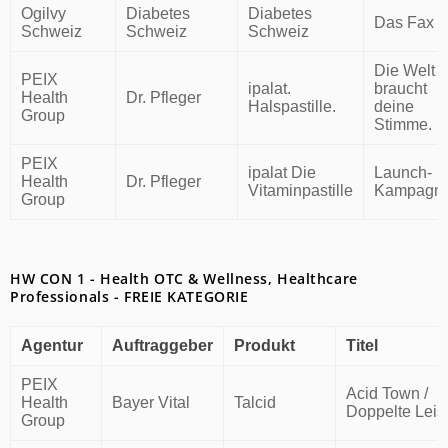
Ogilvy
Diabetes
Diabetes
Das Fax
Schweiz
Schweiz
Schweiz
Die Welt
PEIX
ipalat.
braucht
Health
Dr. Pfleger
Halspastille.
deine
Group
Stimme.
PEIX
ipalat Die
Launch-
Health
Dr. Pfleger
Vitaminpastille
Kampagn
Group
HW CON 1 - Health OTC & Wellness, Healthcare
Professionals - FREIE KATEGORIE
Agentur
Auftraggeber
Produkt
Titel
PEIX
Acid Town /
Health
Bayer Vital
Talcid
Doppelte Leis
Group